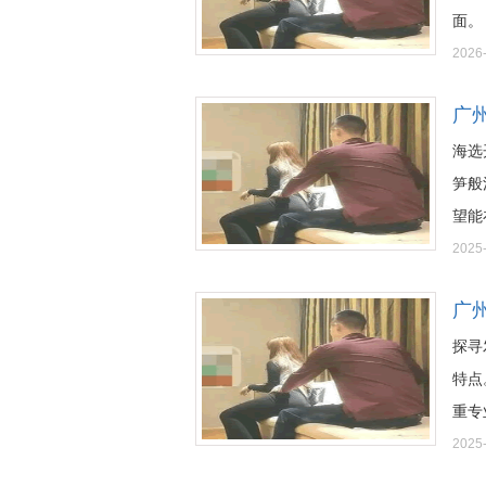
面。 
2026
广
海选
笋般
望能在
2025
广
探寻
特点
重专业
2025