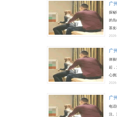
广州
探秘
的岛
茶友在
2026
广
体验
起，
心挑选
2026
广
电话
注。